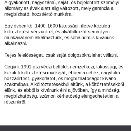
A gyakorlott, nagyszámú, saját, és bejelentett személyi
állomány az évek alatt alig változott, mely garancia a
megbízható, hozzáértő munkára.
Egy évben kb. 1400-1600 lakossági, illetve közületi
költöztetést végzünk el, és alvállalkozót semmilyen
munkánál nem alkalmaztunk, és soha nem is kívánunk
alkalmazni.
Teljes felelősséget, csak saját dolgozókra lehet vállalni.
Cégünk 1991 óta végzi belföldi, nemzetközi, lakossági, és
közületi költöztetési munkáját, ebben a nehéz, nagyfokú
hozzáértést, gyakorlatot, és megbízhatóságot kívánó
szakmában. A költöztetésekből éltünk, a költöztetésekből
élünk, és ebből is kívánunk élni a jövőben, így a minőség,
megbízhatóság, számon kérhetőség elengedhetetlen a
részünkről.