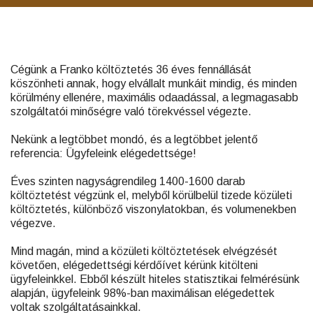
Cégünk a Franko költöztetés 36 éves fennállását
köszönheti annak, hogy elvállalt munkáit mindig, és minden
körülmény ellenére, maximális odaadással, a legmagasabb
szolgáltatói minőségre való törekvéssel végezte.
Nekünk a legtöbbet mondó, és a legtöbbet jelentő
referencia: Ügyfeleink elégedettsége!
Éves szinten nagyságrendileg 1400-1600 darab
költöztetést végzünk el, melyből körülbelül tizede közületi
költöztetés, különböző viszonylatokban, és volumenekben
végezve.
Mind magán, mind a közületi költöztetések elvégzését
követően, elégedettségi kérdőívet kérünk kitölteni
ügyfeleinkkel. Ebből készült hiteles statisztikai felmérésünk
alapján, ügyfeleink 98%-ban maximálisan elégedettek
voltak szolgáltatásainkkal.