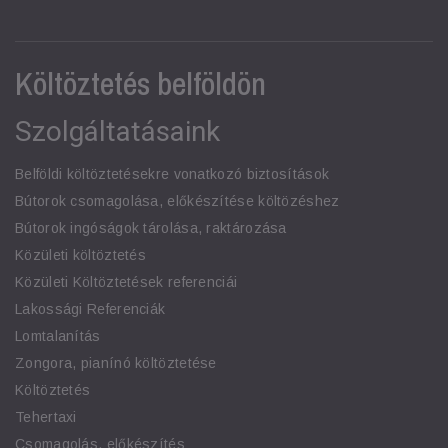
Költöztetés belföldön
Szolgáltatásaink
Belföldi költöztetésekre vonatkozó biztosítások
Bútorok csomagolása, előkészítése költözéshez
Bútorok ingóságok tárolása, raktározása
Közületi költöztetés
Közületi Költöztetések referenciái
Lakossági Referenciák
Lomtalanítás
Zongora, pianínó költöztetése
Költöztetés
Tehertaxi
Csomagolás, előkészítés