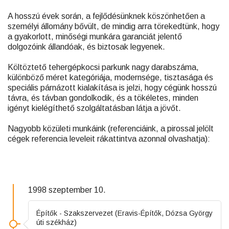
A hosszú évek során, a fejlődésünknek köszönhetően a
személyi állomány bővült, de mindig arra törekedtünk, hogy
a gyakorlott, minőségi munkára garanciát jelentő
dolgozóink állandóak, és biztosak legyenek.
Költöztető tehergépkocsi parkunk nagy darabszáma,
különböző méret kategóriája, modernsége, tisztasága és
speciális párnázott kialakítása is jelzi, hogy cégünk hosszú
távra, és távban gondolkodik, és a tökéletes, minden
igényt kielégíthető szolgáltatásban látja a jövőt.
Nagyobb közületi munkáink (referenciáink, a pirossal jelölt
cégek referencia leveleit rákattintva azonnal olvashatja):
1998 szeptember 10.
Építők - Szakszervezet (Eravis-Építők, Dózsa György
úti székház)