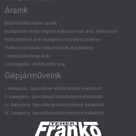
Áraink
Belföldi költöztetési áraink
Budapesten belül végzett költöztetések árai, árképzése
Költöztetések árai Budapest vonzáskörzetében
Vidéki viszonylatú költöztetések díjszabása
Csomagolóanyag árak
Csomagolás, előkészítés árai
Gépjárműveink
I. kategória: Speciálisan költöztetésre kialakított
II. kategória: Speciálisan költöztetésre kialakított
III. kategória: Speciálisan költöztetésre kialakított
IV. kategória: Speciálisan költöztetésre kialakított