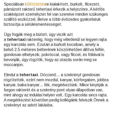
Speciálisan
költöztetés
re kialakított, burkolt, filcezett,
párnázott rakterű tehertaxi érkezik a helyszínre. A kétfős
szakképzet személyzet fel van szerelve minden szükséges
szállító eszközzel, illetve a több évtizedes gyakorlatuk
biztosítja a sérülésmentességet.
Úgy fogják meg a bútort, úgy viszik azt
a
tehertaxi
rakteréig, hogy még véletlenül se legyen rajta
egy karcolás sem. Ezután a burkolt kocsiban, amely a
belső 2.5 méteres belterének köszönhetően állítva felfér,
gondosan elhelyezik, pokróccal, vagy filccel, és fóliával is
bevonják, úgy rögzítik, hogy az utazás során meg se
moccanjon.
Elindul a
tehertaxi
. Döccenő… a szekrényt gondosan
rögzítették, ezért nem mozdul, kanyar, körforgalom, jobbra
kanyar, balra kanyar… fék, megérkeztünk. Mikor kinyitják a
furgon rakterét és a szekrény pont olyan állapotban van,
mint ahogy az indulási helyen volt. Egy karcolás sincs rajta.
A megérkezést követően pedig kollégáink felviszik Önnek a
szekrényt az adott lakásba.