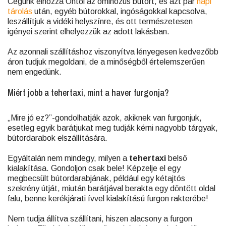
Cégünk elhozza Öntől az ominózus bútort, és azt pár
napi
tárolás
után, egyéb bútorokkal, ingóságokkal kapcsolva,
leszállítjuk a vidéki helyszínre, és ott természetesen
igényei szerint elhelyezzük az adott lakásban.
Az azonnali szállításhoz viszonyítva lényegesen kedvezőbb
áron tudjuk megoldani, de a minőségből értelemszerűen
nem engedünk.
Miért jobb a tehertaxi, mint a haver furgonja?
„Mire jó ez?”-gondolhatják azok, akiknek van furgonjuk,
esetleg egyik barátjukat meg tudják kérni nagyobb tárgyak,
bútordarabok elszállítására.
Egyáltalán nem mindegy, milyen a
tehertaxi
belső
kialakítása. Gondoljon csak bele! Képzelje el egy
megbecsült bútordarabjának, például egy kétajtós
szekrény útját, miután barátjával berakta egy döntött oldal
falu, benne kerékjárati ívvel kialakítású furgon rakterébe!
Nem tudja állítva szállítani, hiszen alacsony a furgon