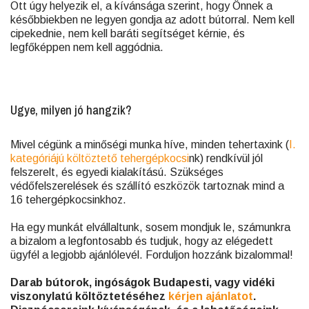
Ott úgy helyezik el, a kívánsága szerint, hogy Önnek a
későbbiekben ne legyen gondja az adott bútorral. Nem kell
cipekednie, nem kell baráti segítséget kérnie, és
legfőképpen nem kell aggódnia.
Ugye, milyen jó hangzik?
Mivel cégünk a minőségi munka híve, minden tehertaxink (
I.
kategóriájú költöztető tehergépkocsi
nk) rendkívül jól
felszerelt, és egyedi kialakítású. Szükséges
védőfelszerelések és szállító eszközök tartoznak mind a
16 tehergépkocsinkhoz.
Ha egy munkát elvállaltunk, sosem mondjuk le, számunkra
a bizalom a legfontosabb és tudjuk, hogy az elégedett
ügyfél a legjobb ajánlólevél. Forduljon hozzánk bizalommal!
Darab bútorok, ingóságok Budapesti, vagy vidéki
viszonylatú költöztetéséhez
kérjen ajánlatot
.