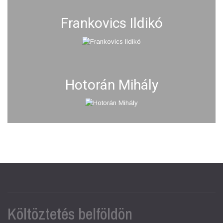
Frankovics Ildikó
Hotorán Mihály
Költöztetés belföldön