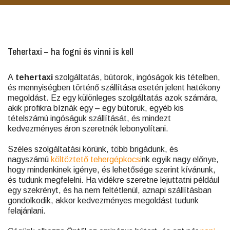
Tehertaxi – ha fogni és vinni is kell
A
tehertaxi
szolgáltatás, bútorok, ingóságok kis tételben,
és mennyiségben történő szállítása esetén jelent hatékony
megoldást. Ez egy különleges szolgáltatás azok számára,
akik profikra bíznák egy – egy bútoruk, egyéb kis
tételszámú ingóságuk szállítását, és mindezt
kedvezményes áron szeretnék lebonyolítani.
Széles szolgáltatási körünk, több brigádunk, és
nagyszámú
költöztető tehergépkocsi
nk egyik nagy előnye,
hogy mindenkinek igénye, és lehetősége szerint kívánunk,
és tudunk megfelelni. Ha vidékre szeretne lejuttatni például
egy szekrényt, és ha nem feltétlenül, aznapi szállításban
gondolkodik, akkor kedvezményes megoldást tudunk
felajánlani.