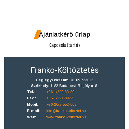
Ajánlatkérő űrlap
Kapcsolattartás
Franko-Költöztetés
Cégjegyzékszám:
01 09 723012
Székhely:
1182 Budapest, Regöly u. 8.
Tel.:
+36-1/290-33-80
Fax.:
+36-1/291-09-95
Mobil:
+36-20/9-552-669
E-mail:
info@frankokoltoztet.hu
Web:
www.franko-koltoztet.hu