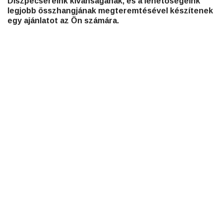
Diszpécsereink kívánságának, és a lehetőségeink
legjobb összhangjának megteremtésével készítenek
egy ajánlatot az Ön számára.