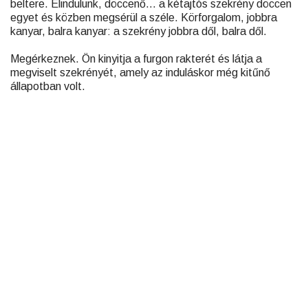
beltere. Elindulunk, döccenő… a kétajtós szekrény döccen
egyet és közben megsérül a széle. Körforgalom, jobbra
kanyar, balra kanyar: a szekrény jobbra dől, balra dől.
Megérkeznek. Ön kinyitja a furgon rakterét és látja a
megviselt szekrényét, amely az induláskor még kitűnő
állapotban volt.