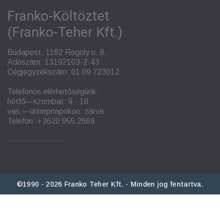
Franko-Költöztet
(Franko-Teher Kft.)
Budapest, 1182 Regöly u. 8.
Adószám: 13192103-2-43
Cégjegyzékszám: 01 09 723012
Telefonos elérhetőségünk:
hétfő—szombat: 9 - 18
vas.—ünnepnapokon: zárva
Telefon:
+3620 955 2669
©1990 - 2026 Franko Teher Kft. - Minden jog fentartva.