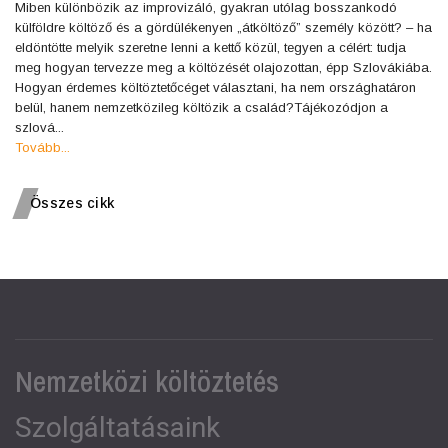
Miben különbözik az improvizáló, gyakran utólag bosszankodó
külföldre költöző és a gördülékenyen „átköltöző” személy között? – ha
eldöntötte melyik szeretne lenni a kettő közül, tegyen a célért: tudja
meg hogyan tervezze meg a költözését olajozottan, épp Szlovákiába.
Hogyan érdemes költöztetőcéget választani, ha nem országhatáron
belül, hanem nemzetközileg költözik a család?Tájékozódjon a
szlová...
Tovább...
Összes cikk
Nemzetközi költöztetés
Szolgáltatásaink