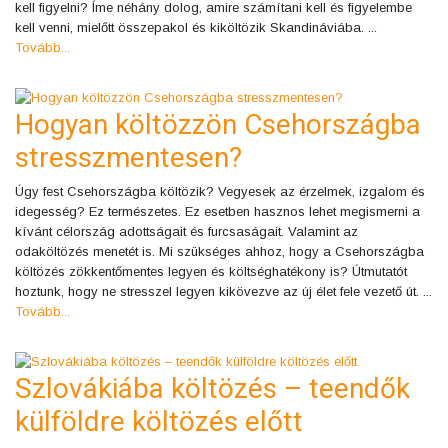
kell figyelni? Íme néhány dolog, amire számítani kell és figyelembe
kell venni, mielőtt összepakol és kiköltözik Skandináviába. ...
Tovább...
Hogyan költözzön Csehországba
stresszmentesen?
Úgy fest Csehországba költözik? Vegyesek az érzelmek, izgalom és
idegesség? Ez természetes. Ez esetben hasznos lehet megismerni a
kívánt célország adottságait és furcsaságait. Valamint az
odaköltözés menetét is. Mi szükséges ahhoz, hogy a Csehországba
költözés zökkentőmentes legyen és költséghatékony is? Útmutatót
hoztunk, hogy ne stresszel legyen kikövezve az új élet fele vezető út. ...
Tovább...
Szlovákiába költözés – teendők
külföldre költözés előtt