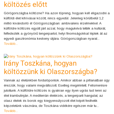
költözés előtt
Görögországba költözne? Ha azon töpreng, hogyan kell eligazodni a
külföldi élet kihívásai között, nincs egyedül. Jelenleg körülbelül 1,2
millió kivándorló él Görögországban: ambivalens érzelmekkel. A
külföldre költözés együtt járt azzal, hogy magukévá tették a kultúrát,
felfedezték a gyönyörű tengerpartot, helyi finomságokkal léptek át az
egyedi gasztronómia keskeny útjára. Görögországban nyaral...
Tovább...
Irány Toszkána, hogyan
költözzünk ki Olaszországba?
Vannak az életünkben fordulópontok. Amikor abban a pillanatban úgy
érezzük, hogy valami megváltozott. Esetleg megérintett. Felismerésre
jutottunk. A külföldre költözés is gyakran egy ilyen ugrás tud lenni az
élet trambulinján. A mediterrán életérzés, a tengerparti hangulat, az
olasz ételek és borok egy kiegyensúlyozott élet képét festhetik
képzeletünk vásznára, de Toszkána vidékére egészen már tu...
Tovább...