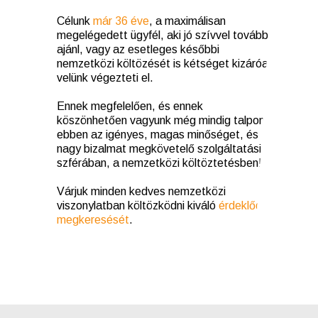
Célunk
már 36 éve
, a maximálisan
megelégedett ügyfél, aki jó szívvel tovább
ajánl, vagy az esetleges későbbi
nemzetközi költözését is kétséget kizáróan
velünk végezteti el.
Ennek megfelelően, és ennek
köszönhetően vagyunk még mindig talpon,
ebben az igényes, magas minőséget, és
nagy bizalmat megkövetelő szolgáltatási
szférában, a nemzetközi költöztetésben!
Várjuk minden kedves nemzetközi
viszonylatban költözködni kiváló
érdeklődő
megkeresését
.