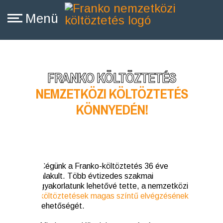
FRANKO KÖLTÖZTETÉS
NEMZETKÖZI KÖLTÖZTETÉS
KÖNNYEDÉN!
Cégünk a Franko-költöztetés 36 éve
alakult. Több évtizedes szakmai
gyakorlatunk lehetővé tette, a nemzetközi
költöztetések magas színtű elvégzésének
lehetőségét.