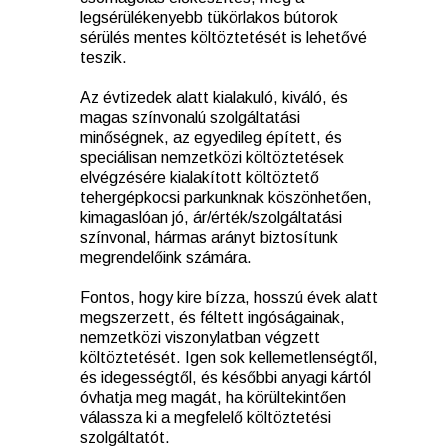
legsérülékenyebb tükörlakos bútorok
sérülés mentes költöztetését is lehetővé
teszik.
Az évtizedek alatt kialakuló, kiváló, és
magas színvonalú szolgáltatási
minőségnek, az egyedileg épített, és
speciálisan nemzetközi költöztetések
elvégzésére kialakított költöztető
tehergépkocsi parkunknak köszönhetően,
kimagaslóan jó, ár/érték/szolgáltatási
színvonal, hármas arányt biztosítunk
megrendelőink számára.
Fontos, hogy kire bízza, hosszú évek alatt
megszerzett, és féltett ingóságainak,
nemzetközi viszonylatban végzett
költöztetését. Igen sok kellemetlenségtől,
és idegességtől, és későbbi anyagi kártól
óvhatja meg magát, ha körültekintően
válassza ki a megfelelő költöztetési
szolgáltatót.