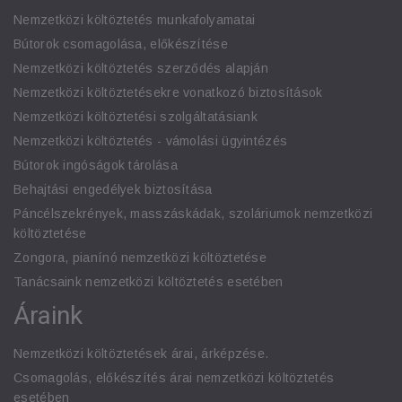
Nemzetközi költöztetés munkafolyamatai
Bútorok csomagolása, előkészítése
Nemzetközi költöztetés szerződés alapján
Nemzetközi költöztetésekre vonatkozó biztosítások
Nemzetközi költöztetési szolgáltatásiank
Nemzetközi költöztetés - vámolási ügyintézés
Bútorok ingóságok tárolása
Behajtási engedélyek biztosítása
Páncélszekrények, masszáskádak, szoláriumok nemzetközi
költöztetése
Zongora, pianínó nemzetközi költöztetése
Tanácsaink nemzetközi költöztetés esetében
Áraink
Nemzetközi költöztetések árai, árképzése.
Csomagolás, előkészítés árai nemzetközi költöztetés
esetében