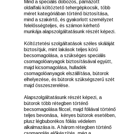
Mind a speciális dobozos, párnázott
oldalfalú költöztető tehergépkocsik, több
méret kategóriában történő biztosítása,
mind a szakértő, és gyakorlott személyzet
felelősségteljes, és számon kérhető
munkája alapszolgáltatásunk részét képezi.
Költöztetési szolgáltatások széles skáláját
biztosítjuk, mint lakások teljes körű
becsomagolása, a szükséges speciális
csomagolóanyagok biztosításával együtt,
majd kicsomagolása, hulladék
csomagolóanyagok elszállítása, bútorok
elhelyezése, és bútorok szükségszerű szét
majd összeszerelése.
Alapszolgáltatásunk részét képezi, a
bútorok több rétegben történő
becsomagolása filccel, majd fóliával történő
teljes bevonása, kényes bútorok esetében,
plusz légbuborékos fóliás védelem
alkalmazása is. A három rétegben történő
csomagolás előkészítés, még a