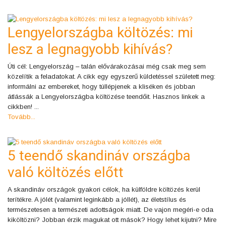
Lengyelországba költözés: mi
lesz a legnagyobb kihívás?
Úti cél: Lengyelország – talán elővárakozásai még csak meg sem
közelítik a feladatokat. A cikk egy egyszerű küldetéssel született meg:
informálni az embereket, hogy túllépjenek a kliséken és jobban
átlássák a Lengyelországba költözése teendőit. Hasznos linkek a
cikkben! ...
Tovább...
5 teendő skandináv országba
való költözés előtt
A skandináv országok gyakori célok, ha külföldre költözés kerül
terítékre. A jólét (valamint leginkább a jóllét), az életstílus és
természetesen a természeti adottságok miatt. De vajon megéri-e oda
kiköltözni? Jobban érzik magukat ott mások? Hogy lehet kijutni? Mire