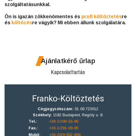
szolgáltatásunkkal.
Ön is igazán zökkenőmentes és
profi költöztetés
re
és
költözés
re vágyik? Mi ebben állunk szolgálatára.
Ajánlatkérő űrlap
Kapcsolattartás
Franko-Költöztetés
Cégjegyzékszám:
01 09 723012
Székhely:
1182 Budapest, Regöly u. 8.
Tel.:
+36-1/290-33-80
Fax.:
+36-1/291-09-95
Mobil:
+36-20/9-552-669