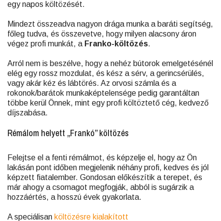
egy napos költözését.
Mindezt összeadva nagyon drága munka a baráti segítség,
főleg tudva, és összevetve, hogy milyen alacsony áron
végez profi munkát, a
Franko-költözés
.
Arról nem is beszélve, hogy a nehéz bútorok emelgetésénél
elég egy rossz mozdulat, és kész a sérv, a gerincsérülés,
vagy akár kéz és lábtörés. Az orvosi számla és a
rokonok/barátok munkaképtelensége pedig garantáltan
többe kerül Önnek, mint egy profi költöztető cég, kedvező
díjszabása.
Rémálom helyett „Frankó” költözés
Felejtse el a fenti rémálmot, és képzelje el, hogy az Ön
lakásán pont időben megjelenik néhány profi, kedves és jól
képzett fiatalember. Gondosan előkészítik a terepet, és
már ahogy a csomagot megfogják, abból is sugárzik a
hozzáértés, a hosszú évek gyakorlata.
A speciálisan
költözésre kialakított