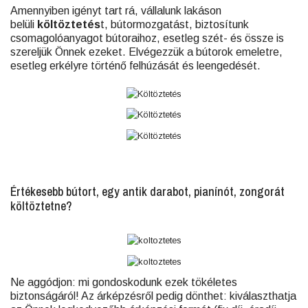
Amennyiben igényt tart rá, vállalunk lakáson
belüli
költöztetés
t, bútormozgatást, biztosítunk
csomagolóanyagot bútoraihoz, esetleg szét- és össze is
szereljük Önnek ezeket. Elvégezzük a bútorok emeletre,
esetleg erkélyre történő felhúzását és leengedését.
Értékesebb bútort, egy antik darabot, pianínót, zongorát
költöztetne?
Ne aggódjon: mi gondoskodunk ezek tökéletes
biztonságáról! Az árképzésről pedig dönthet: kiválaszthatja