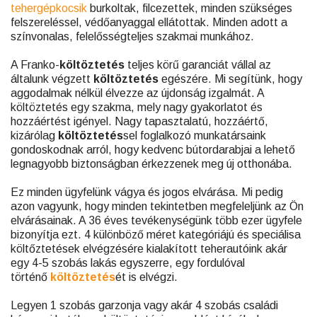
tehergépkocsik
burkoltak, filcezettek, minden szükséges
felszereléssel, védőanyaggal ellátottak. Minden adott a
színvonalas, felelősségteljes szakmai munkához.
A Franko-
költöztetés
teljes körű garanciát vállal az
általunk végzett
költöztetés
egészére. Mi segítünk, hogy
aggodalmak nélkül élvezze az újdonság izgalmát. A
költöztetés egy szakma, mely nagy gyakorlatot és
hozzáértést igényel. Nagy tapasztalatú, hozzáértő,
kizárólag
költöztetés
sel foglalkozó munkatársaink
gondoskodnak arról, hogy kedvenc bútordarabjai a lehető
legnagyobb biztonságban érkezzenek meg új otthonába.
Ez minden ügyfelünk vágya és jogos elvárása. Mi pedig
azon vagyunk, hogy minden tekintetben megfeleljünk az Ön
elvárásainak. A 36 éves tevékenységünk több ezer ügyfele
bizonyítja ezt. 4 különböző méret kategóriájú és speciálisa
költőztetések elvégzésére kialakított teherautóink akár
egy 4-5 szobás lakás egyszerre, egy fordulóval
történő
költöztetés
ét is elvégzi.
Legyen 1 szobás garzonja vagy akár 4 szobás családi