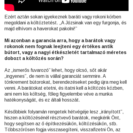
Ezért aztán sokan igyekeznek baráti vagy rokoni körben
megoldani a költöztetést. „A Józsinak van egy furgonja, és
majd elhívom a haverokat pakolni!”
Mi azonban a garancia arra, hogy a barátok vagy
rokonok nem fognak leejteni egy értékes antik
bútort, vagy a nagyi étkészletét tartalmazó méretes
dobozt a költözés során?
Az „ismerős fuvarozó” lehet, hogy olcsó, sőt akár
„ingyenes”, de nem is vállal garanciát semmire. A
tönkrement bútorokat, berendezéseket pedig újra meg kell
venni. A barátokat etetni, és itatni kell a költözés közben,
ami nem kis költség, főleg figyelembe véve a munka
hatékonyságát, és ez általi hosszát.
Későbbiek folyamán rengetek hétvégéje lesz „irányított”,
hiszen a költözésénél résztvevő barátok, megkérik Önt,
hogy segítsen az ő építkezésükön, költözésükön, stb.
Többszörösen fogja visszasegíteni, visszafizetni Ön, az