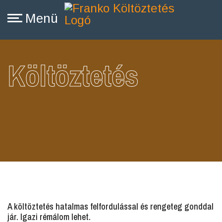
Költöztetés
A költöztetés hatalmas felfordulással és rengeteg gonddal
jár. Igazi rémálom lehet.