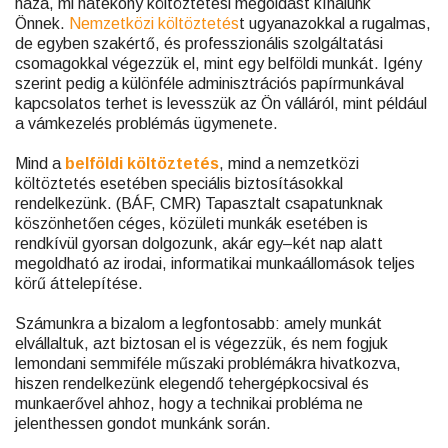
háza, mi hatékony költöztetési megoldást kínálunk
Önnek.
Nemzetközi költöztetés
t ugyanazokkal a rugalmas,
de egyben szakértő, és professzionális szolgáltatási
csomagokkal végezzük el, mint egy belföldi munkát. Igény
szerint pedig a különféle adminisztrációs papírmunkával
kapcsolatos terhet is levesszük az Ön válláról, mint például
a vámkezelés problémás ügymenete.
Mind a
belföldi költöztetés
, mind a nemzetközi
költöztetés esetében speciális biztosításokkal
rendelkezünk. (BÁF, CMR) Tapasztalt csapatunknak
köszönhetően céges, közületi munkák esetében is
rendkívül gyorsan dolgozunk, akár egy–két nap alatt
megoldható az irodai, informatikai munkaállomások teljes
körű áttelepítése.
Számunkra a bizalom a legfontosabb: amely munkát
elvállaltuk, azt biztosan el is végezzük, és nem fogjuk
lemondani semmiféle műszaki problémákra hivatkozva,
hiszen rendelkezünk elegendő tehergépkocsival és
munkaerővel ahhoz, hogy a technikai probléma ne
jelenthessen gondot munkánk során.