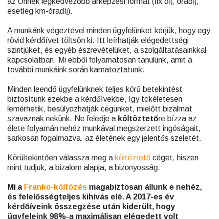
az Önnek legkedvezőbb árképzési formát (fix díj, óradíj,
esetleg km-óradíj).
A munkánk végeztével minden ügyfelünket kérjük, hogy egy
rövid kérdőívet töltsön ki. Itt leírhatják elégedettségi
szintjüket, és egyéb észrevételüket, a szolgáltatásainkkal
kapcsolatban. Mi ebből folyamatosan tanulunk, amit a
további munkáink során kamatoztatunk.
Minden leendő ügyfelünknek teljes körű betekintést
biztosítunk ezekbe a kérdőívekbe, így tökéletesen
lemérhetik, besúlyozhatják cégünket, mielőtt bizalmat
szavaznak nekünk. Ne feledje a
költöztető
re bízza az
élete folyamán nehéz munkával megszerzett ingóságait,
sarkosan fogalmazva, az életének egy jelentős szeletét.
Körültekintően válassza meg a
költöztető
céget, hiszen
mint tudjuk, a bizalom alapja, a bizonyosság.
Mi a
Franko-költözés
magabiztosan állunk e nehéz,
és felelősségteljes kihívás elé. A 2017-es év
kérdőíveink összegzése után kiderült, hogy
ügyfeleink 98%-a maximálisan elégedett volt