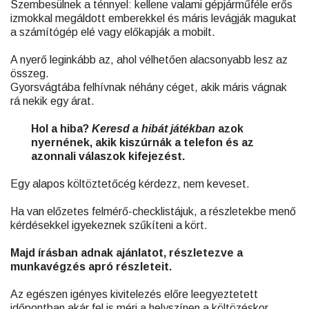
Szembesülnek a ténnyel: kellene valami gépjárműféle erős
izmokkal megáldott emberekkel és máris levágják magukat
a számítógép elé vagy előkapják a mobilt.
A nyerő leginkább az, ahol vélhetően alacsonyabb lesz az
összeg.
Gyorsvágtába felhívnak néhány céget, akik máris vágnak
rá nekik egy árat.
Hol a hiba?
Keresd a hibát játékban
azok
nyernének, akik kiszúrnák a telefon és az
azonnali válaszok kifejezést.
Egy alapos költöztetőcég kérdezz, nem keveset.
Ha van előzetes felmérő-checklistájuk, a részletekbe menő
kérdésekkel igyekeznek szűkíteni a kört.
Majd írásban adnak ajánlatot, részletezve a
munkavégzés apró részleteit.
Az egészen igényes kivitelezés előre leegyeztetett
időpontban akár fel is méri a helyszínen a költözéskor