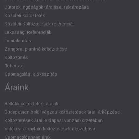
Bútorok ingóságok tárolása, raktározása
Közületi költöztetés
Közületi Költöztetések referenciái
Lakossági Referenciák
Lomtalanítás
Zongora, pianínó költöztetése
Költöztetés
Tehertaxi
Csomagolás, előkészítés
Áraink
Belföldi költöztetési áraink
Budapesten belül végzett költöztetések árai, árképzése
Költöztetések árai Budapest vonzáskörzetében
Vidéki viszonylatú költöztetések díjszabása
Csomagolóanyag árak