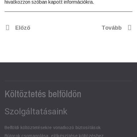
hivatkozzon szóban kapott információkra.
Előző
Tovább
Költöztetés belföldön
Szolgáltatásaink
Belföldi költöztetésekre vonatkozó biztosítások
Bútorok csomagolása, előkészítése költözéshez