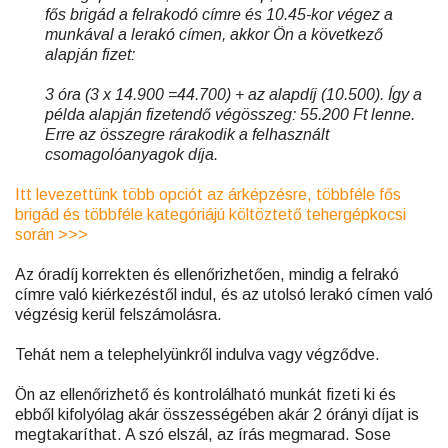
fős brigád a felrakodó címre és 10.45-kor végez a
munkával a lerakó címen, akkor Ön a következő
alapján fizet:
3 óra (3 x 14.900 =44.700) + az alapdíj (10.500). Így a
példa alapján fizetendő végösszeg: 55.200 Ft lenne.
Erre az összegre rárakodik a felhasznált
csomagolóanyagok díja.
Itt levezettünk több opciót az árképzésre, többféle fős
brigád és többféle kategóriájú költöztető tehergépkocsi
során >>>
Az óradíj korrekten és ellenőrizhetően, mindig a felrakó
címre való kiérkezéstől indul, és az utolsó lerakó címen való
végzésig kerül felszámolásra.
Tehát nem a telephelyünkről indulva vagy végződve.
Ön az ellenőrizhető és kontrolálható munkát fizeti ki és
ebből kifolyólag akár összességében akár 2 órányi díjat is
megtakaríthat. A szó elszál, az írás megmarad. Sose