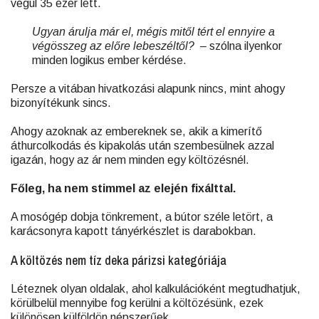
végül 35 ezer lett.
Ugyan árulja már el, mégis mitől tért el ennyire a
végösszeg az előre lebeszéltől? –
szólna ilyenkor
minden logikus ember kérdése.
Persze a vitában hivatkozási alapunk nincs, mint ahogy
bizonyítékunk sincs.
Ahogy azoknak az embereknek se, akik a kimerítő
áthurcolkodás és kipakolás után szembesülnek azzal
igazán, hogy az ár nem minden egy költözésnél.
Főleg, ha nem stimmel az elején fixálttal.
A mosógép dobja tönkrement, a bútor széle letört, a
karácsonyra kapott tányérkészlet is darabokban.
A költözés nem tíz deka párizsi kategóriája
Léteznek olyan oldalak, ahol kalkulációként megtudhatjuk,
körülbelül mennyibe fog kerülni a költözésünk, ezek
különösen külföldön népszerűek.