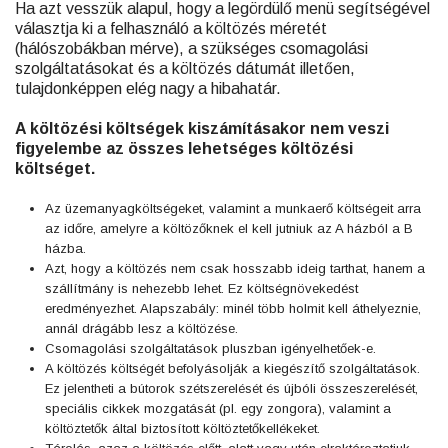
Ha azt vesszük alapul, hogy a legördülő menü segítségével
választja ki a felhasználó a költözés méretét
(hálószobákban mérve), a szükséges csomagolási
szolgáltatásokat és a költözés dátumát illetően,
tulajdonképpen elég nagy a hibahatár.
A költözési költségek kiszámításakor nem veszi
figyelembe az összes lehetséges költözési
költséget.
Az üzemanyagköltségeket, valamint a munkaerő költségeit arra
az időre, amelyre a költözőknek el kell jutniuk az A házból a B
házba.
Azt, hogy a költözés nem csak hosszabb ideig tarthat, hanem a
szállítmány is nehezebb lehet. Ez költségnövekedést
eredményezhet. Alapszabály: minél több holmit kell áthelyeznie,
annál drágább lesz a költözése.
Csomagolási szolgáltatások pluszban igényelhetőek-e.
A költözés költségét befolyásolják a kiegészítő szolgáltatások.
Ez jelentheti a bútorok szétszerelését és újbóli összeszerelését,
speciális cikkek mozgatását (pl. egy zongora), valamint a
költöztetők által biztosított költöztetőkellékeket.