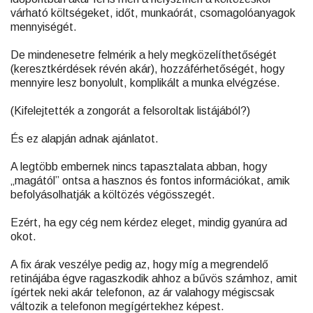
várható költségeket, időt, munkaórát, csomagolóanyagok
mennyiségét.
De mindenesetre felmérik a hely megközelíthetőségét
(keresztkérdések révén akár), hozzáférhetőségét, hogy
mennyire lesz bonyolult, komplikált a munka elvégzése.
(Kifelejtették a zongorát a felsoroltak listájából?)
És ez alapján adnak ajánlatot.
A legtöbb embernek nincs tapasztalata abban, hogy
„magától” ontsa a hasznos és fontos információkat, amik
befolyásolhatják a költözés végösszegét.
Ezért, ha egy cég nem kérdez eleget, mindig gyanúra ad
okot.
A fix árak veszélye pedig az, hogy míg a megrendelő
retinájába égve ragaszkodik ahhoz a bűvös számhoz, amit
ígértek neki akár telefonon, az ár valahogy mégiscsak
változik a telefonon megígértekhez képest.