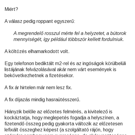
Miért?
A válasz pedig roppant egyszerű:
A megrendelő rosszul mérte fel a helyzetet, a bútorok
mennyiségét, így például többször kellett fordulniuk.
A költözés elhamarkodott volt.
Egy telefonon bediktált m2-rel és az ingóságok körülbelüli
listájának felvázolásával akár nem várt események is
bekövetkezhetnek a fizetésekor.
A fix ár hirtelen már nem lesz fix.
A fix díjazás mindig hasraütésszerű.
Hiányzik belőle az előzetes felmérés, a kivitelező is
kockáztatja, hogy meglepetés fogadja a helyszínen, a
fizetendő összeg pedig gyakorta változik az előzetesen
lefixált összeghez képest (a szolgáltató rájön, hogy