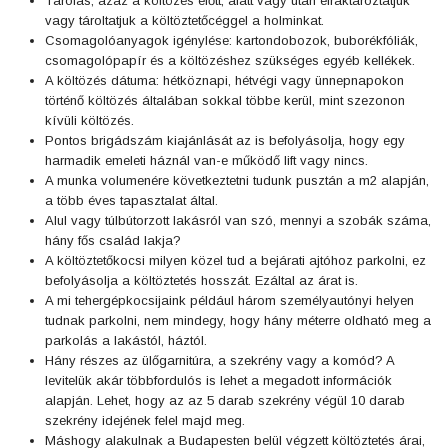
Tárolás, azaz a költözés előtt, alatt vagy után elraktároztatjuk
vagy tároltatjuk a költöztetőcéggel a holminkat.
Csomagolóanyagok igénylése: kartondobozok, buborékfóliák,
csomagolópapír és a költözéshez szükséges egyéb kellékek.
A költözés dátuma: hétköznapi, hétvégi vagy ünnepnapokon
történő költözés általában sokkal többe kerül, mint szezonon
kívüli költözés.
Pontos brigádszám kiajánlását az is befolyásolja, hogy egy
harmadik emeleti háznál van-e működő lift vagy nincs.
A munka volumenére következtetni tudunk pusztán a m2 alapján,
a több éves tapasztalat által.
Alul vagy túlbútorzott lakásról van szó, mennyi a szobák száma,
hány fős család lakja?
A költöztetőkocsi milyen közel tud a bejárati ajtóhoz parkolni, ez
befolyásolja a költöztetés hosszát. Ezáltal az árat is.
A mi tehergépkocsijaink például három személyautónyi helyen
tudnak parkolni, nem mindegy, hogy hány méterre oldható meg a
parkolás a lakástól, háztól.
Hány részes az ülőgarnitúra, a szekrény vagy a komód? A
levitelük akár többfordulós is lehet a megadott információk
alapján. Lehet, hogy az az 5 darab szekrény végül 10 darab
szekrény idejének felel majd meg.
Máshogy alakulnak a Budapesten belül végzett költöztetés árai,