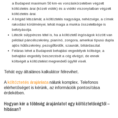
a Budapest maximum 50 km-es vonzáskörzetében végzett
költöztetés árai (közeli vidék) és a vidéki viszonylatban végzett
költöztetés árai.
A brigád létszámát, a költöztetés nagysága, nehézsége, a címek
rakodási körülményei, tehát maga a munka összetettsége is
befolyásolja.
Létezik súlypénzes tétel is, ha a költöztető ingóságok között van
például páncélszekrény, pianínó, zongora, amerikai típusú dupla
ajtós hűtőszekrény, pezsgőfürdők, szaunák, biliárdasztal.
Feláras lehet a Budapesti behajtási engedélyek költsége, a
behajtási engedély beszerzését a cég elvégzi, de ennek
költségét a költöztetést megrendelő ügyfél viseli.
Tehát egy általános kalkulátor félrevihet.
A
költöztetés árajánlata
nálunk komplex. Telefonos
elérhetőséget is kérünk, az információk pontosítása
érdekében.
Hogyan kér a többség árajánlatot egy költöztetőcégtől –
hibásan?