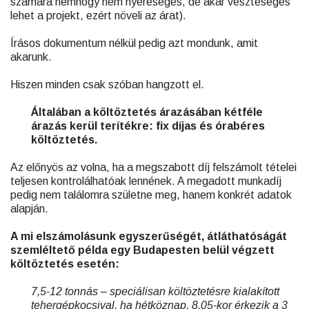
számára nemhogy nem nyereséges, de akár veszteséges
lehet a projekt, ezért növeli az árat).
Írásos dokumentum nélkül pedig azt mondunk, amit
akarunk.
Hiszen minden csak szóban hangzott el.
Általában a költöztetés árazásában kétféle
árazás kerül terítékre: fix díjas és órabéres
költöztetés.
Az előnyös az volna, ha a megszabott díj felszámolt tételei
teljesen kontrolálhatóak lennének. A megadott munkadíj
pedig nem találomra születne meg, hanem konkrét adatok
alapján.
A mi elszámolásunk egyszerűségét, átláthatóságát
szemléltető példa egy Budapesten belül végzett
költöztetés esetén:
7,5-12 tonnás – speciálisan költöztetésre kialakított
tehergépkocsival, ha hétköznap, 8.05-kor érkezik a 3